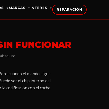
IOS
MARCAS
INTERÉS
▼
▼
▼
REPARACIÓN
 SIN FUNCIONAR
 absoluto
. Pero cuando el mando sigue
uede ser el chip interno del
la codificación con el coche.