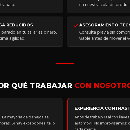
trabajo.
en nuestra cola de produc
GA REDUCIDOS
ASESORAMIENTO TÉC
arado en tu taller es dinero.
Consulta previa sin compr
ima agilidad.
viable antes de mover el v
OR QUÉ TRABAJAR
CON NOSOTR
EXPERIENCIA CONTRAS
 La mayoría de trabajos se
Años de trabajo real con llaves,
horas. Si hay excepciones, te lo
automóvil. No improvisamos: 
.
cada marca.