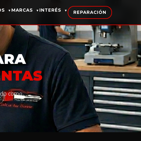
IOS
MARCAS
INTERÉS
▼
▼
▼
REPARACIÓN
ARA
ENTAS
ando como