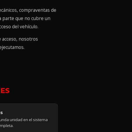
ecánicos, compraventas de
a parte que no cubre un
cceso del vehículo.
e acceso, nosotros
 ejecutamos.
ES
os
unda unidad en el sistema
ompleta.