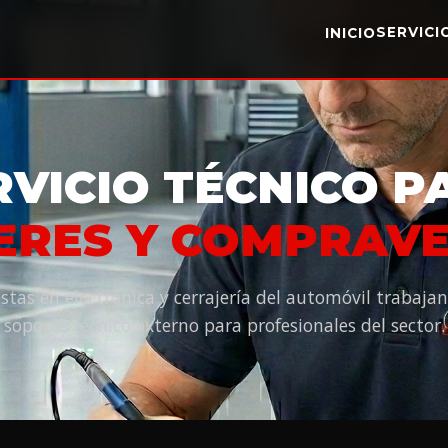
SERVIC
INICIO
RVICIO TÉCNICO P
ERES Y COMPRAV
istas en electrónica y cerrajería del automóvil trabaj
soporte técnico externo para profesionales del sector.