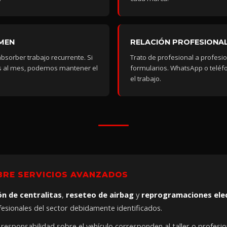
MEN
RELACIÓN PROFESIONAL
sorber trabajo recurrente. Si
Trato de profesional a profesio
sos al mes, podemos mantener el
formularios. WhatsApp o teléfo
el trabajo.
BRE SERVICIOS AVANZADOS
ón de centralitas
,
reseteo de airbag
y
reprogramaciones ele
esionales del sector debidamente identificados.
 responsabilidad sobre el vehículo corresponden al taller o profesiona