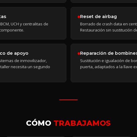
tas
Reset de airbag
BCM, UCH y centralitas de
Borrado de crash data en centr
e componente.
Restauración sin sustitución 
ico de apoyo
Reparación de bombines
istemas de inmovilizador,
Sustitución e igualación de b
 taller necesita un segundo
puerta, adaptados a la llave e
CÓMO
TRABAJAMOS