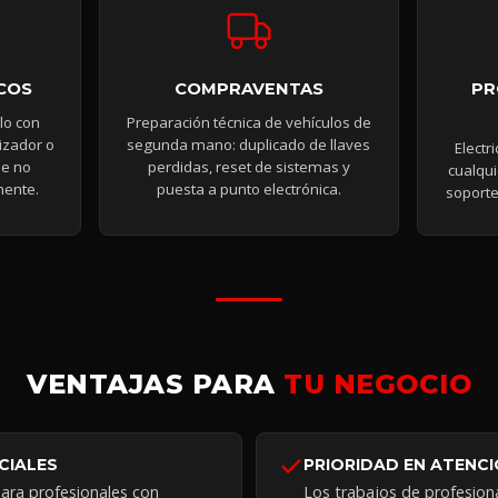
COS
COMPRAVENTAS
PR
lo con
Preparación técnica de vehículos de
izador o
segunda mano: duplicado de llaves
Electr
ue no
perdidas, reset de sistemas y
cualqui
mente.
puesta a punto electrónica.
soporte
VENTAJAS PARA
TU NEGOCIO
CIALES
PRIORIDAD EN ATENC
para profesionales con
Los trabajos de profesion