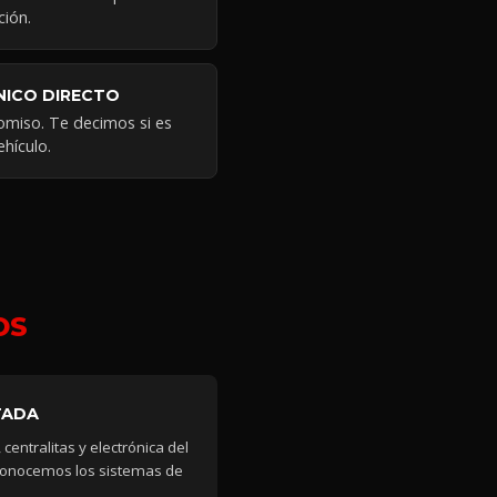
ción.
NICO DIRECTO
omiso. Te decimos si es
ehículo.
OS
TADA
 centralitas y electrónica del
conocemos los sistemas de