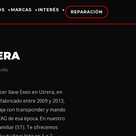
IOS
MARCAS
INTERÉS
▼
▼
▼
REPARACIÓN
ERA
illa
cer llave Exeo en Utrera, en
 fabricado entre 2009 y 2013,
avaja con transponder y mando
 VAG de esa época. En nuestro
amiliar (ST). Te ofrecemos