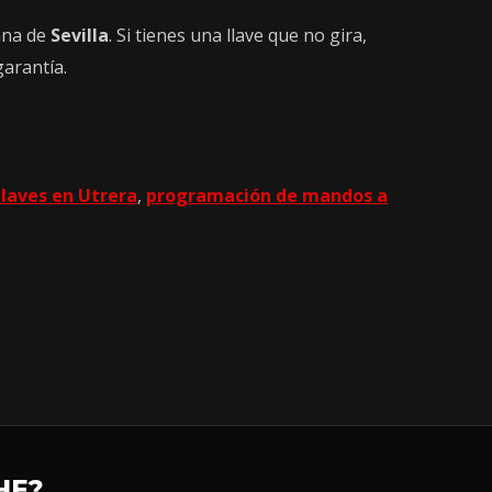
tana de
Sevilla
. Si tienes una llave que no gira,
garantía.
llaves en Utrera
,
programación de mandos a
HE?