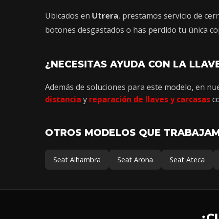
Ubicados en
Utrera
, prestamos servicio de cer
botones desgastados o has perdido tu única cop
¿NECESITAS AYUDA CON LA LLAV
Además de soluciones para este modelo, en nues
distancia
y
reparación de llaves y carcasas
co
OTROS MODELOS QUE TRABAJA
Seat Alhambra
Seat Arona
Seat Ateca
¿C