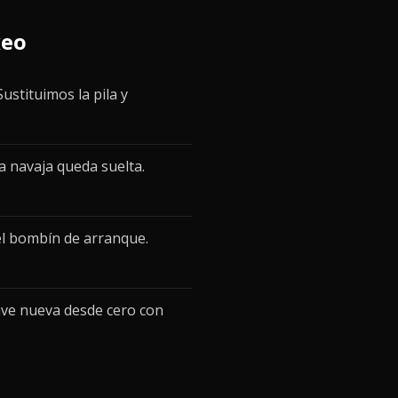
xeo
ustituimos la pila y
a navaja queda suelta.
el bombín de arranque.
ave nueva desde cero con